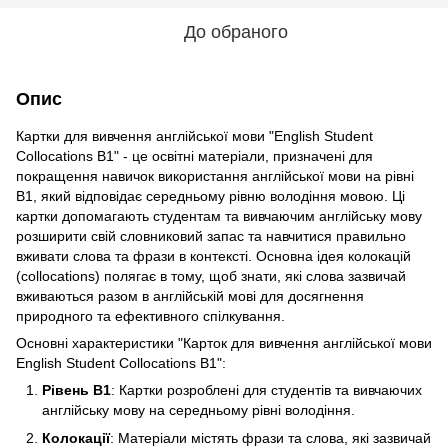
До обраного
Опис
Картки для вивчення англійської мови "English Student
Collocations В1" - це освітні матеріали, призначені для
покращення навичок використання англійської мови на рівні
B1, який відповідає середньому рівню володіння мовою. Ці
картки допомагають студентам та вивчаючим англійську мову
розширити свій словниковий запас та навчитися правильно
вживати слова та фрази в контексті. Основна ідея колокацій
(collocations) полягає в тому, щоб знати, які слова зазвичай
вживаються разом в англійській мові для досягнення
природного та ефективного спілкування.
Основні характеристики "Карток для вивчення англійської мови
English Student Collocations В1":
Рівень B1
: Картки розроблені для студентів та вивчаючих
англійську мову на середньому рівні володіння.
Колокації
: Матеріали містять фрази та слова, які зазвичай