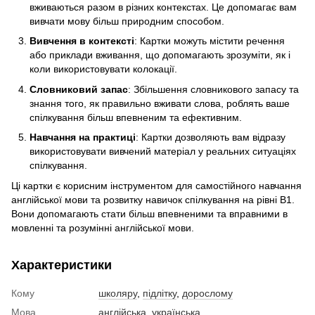
вживаються разом в різних контекстах. Це допомагає вам
вивчати мову більш природним способом.
Вивчення в контексті
: Картки можуть містити речення
або приклади вживання, що допомагають зрозуміти, як і
коли використовувати колокації.
Словниковий запас
: Збільшення словникового запасу та
знання того, як правильно вживати слова, роблять ваше
спілкування більш впевненим та ефективним.
Навчання на практиці
: Картки дозволяють вам відразу
використовувати вивчений матеріал у реальних ситуаціях
спілкування.
Ці картки є корисним інструментом для самостійного навчання
англійської мови та розвитку навичок спілкування на рівні B1.
Вони допомагають стати більш впевненими та вправними в
мовленні та розумінні англійської мови.
Характеристики
Кому
школяру
,
підлітку
,
дорослому
Мова
англійська, українська