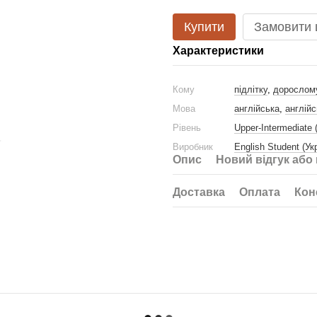
Купити
Замовити
Характеристики
Кому
підлітку
,
дорослом
Мова
англійська
,
англійс
Рівень
Upper-Intermediate 
Виробник
English Student (Ук
Опис
Новий відгук або
Доставка
Оплата
Кон