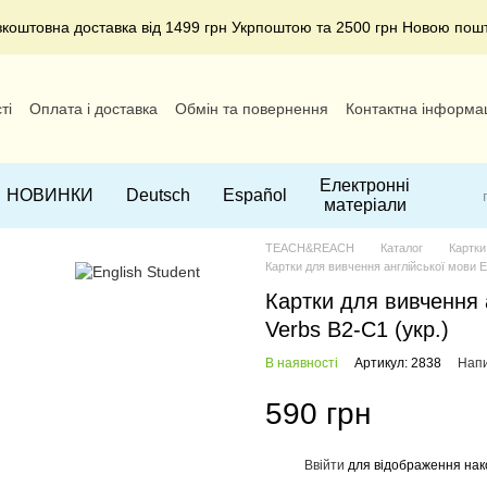
зкоштовна доставка від 1499 грн Укрпоштою та 2500 грн Новою пош
ті
Оплата і доставка
Обмін та повернення
Контактна інформа
Електронні
НОВИНКИ
Deutsch
Español
матеріали
TEACH&REACH
Каталог
Картки
Картки для вивчення англійської мови En
Картки для вивчення а
Verbs В2-С1 (укр.)
В наявності
Артикул: 2838
Напи
590 грн
Ввійти
для відображення нак
%