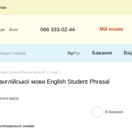
тою
066 333-02-44
Мій кошик
ція
Блог
Бажання
Вхі
Укр
Рус
glish Student Phrasal Verbs В2-С1 (укр.)
нглійської мови English Student Phrasal
сати відгук
В бажання
опичувальної знижки