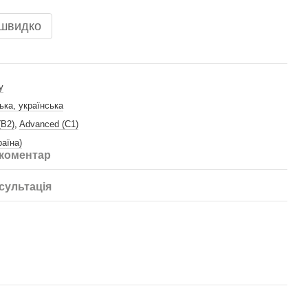
 швидко
у
ька, українська
(B2)
,
Advanced (C1)
раїна)
 коментар
сультація