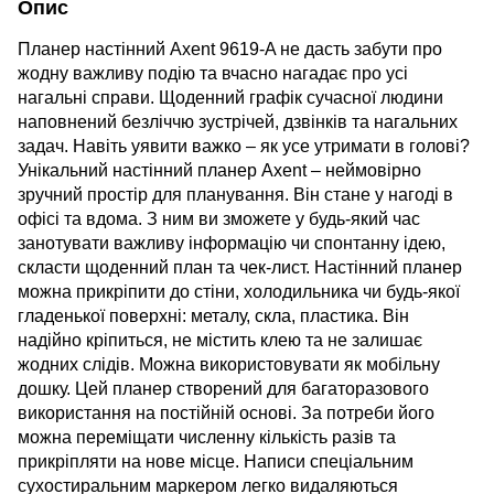
Опис
Планер настінний Axent 9619-A не дасть забути про
жодну важливу подію та вчасно нагадає про усі
нагальні справи. Щоденний графік сучасної людини
наповнений безліччю зустрічей, дзвінків та нагальних
задач. Навіть уявити важко – як усе утримати в голові?
Унікальний настінний планер Axent – неймовірно
зручний простір для планування. Він стане у нагоді в
офісі та вдома. З ним ви зможете у будь-який час
занотувати важливу інформацію чи спонтанну ідею,
скласти щоденний план та чек-лист. Настінний планер
можна прикріпити до стіни, холодильника чи будь-якої
гладенької поверхні: металу, скла, пластика. Він
надійно кріпиться, не містить клею та не залишає
жодних слідів. Можна використовувати як мобільну
дошку. Цей планер створений для багаторазового
використання на постійній основі. За потреби його
можна переміщати численну кількість разів та
прикріпляти на нове місце. Написи спеціальним
сухостиральним маркером легко видаляються