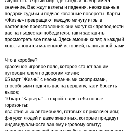
Окунитесь в яркий мир, где каждый выбор имеет
значение. Вас ждут взлеты и падения, неожиданные
подарки судьбы и подчас коварные повороты. Карты
«Жизнь» превращают каждую минуту игры в
настоящее представление: они могут как преподнести
вас на пьедестал победителя, так и заставить
просмотреть все планы. Здесь эмоции кипят, а каждый
ход становится маленькой историей, написанной вами.
Что в коробке?
красочное игровое поле, которое станет вашим
путеводителем по дорогам жизни;
65 карт "Жизнь" с неожиданными сюрпризами,
способными поднять вас на вершину, так и бросить
вызов;
10 карт "Карьера" – откройте для себя новые
горизонты;
два стильных автомобиля, готовых к приключениям;
фигурки людей и даже животных, которые придадут
индивидуальности вашему игровому опыту;
спиннер, решающий вашу судьбу с легким движением