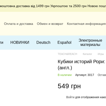
зкоштовна доставка від 1499 грн Укрпоштою та 2500 грн Новою пош
и
Оплата и доставка
Обмен и возврат
Контактная информация
ние
Электронные
ги
НОВИНКИ
Deutsch
Español
материалы
TEACH&REACH
Каталог
Игры
Кубики историй Рори: 
(англ.)
В наличии
Артикул: 3017
Остав
549 грн
Войти
для отображения нако
%