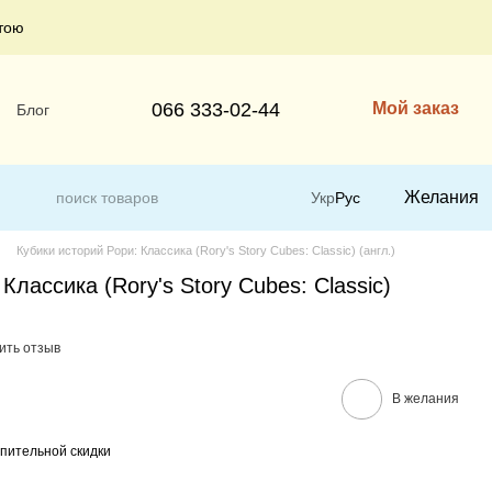
тою
066 333-02-44
Мой заказ
Блог
Желания
Укр
Рус
Кубики историй Рори: Классика (Rory's Story Cubes: Classic) (англ.)
Классика (Rory's Story Cubes: Classic)
ить отзыв
В желания
пительной скидки