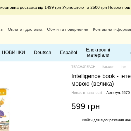
зкоштовна доставка від 1499 грн Укрпоштою та 2500 грн Новою пош
ті
Оплата і доставка
Обмін та повернення
Контактна інформа
Електронні
НОВИНКИ
Deutsch
Español
матеріали
TEACH&REACH
Каталог
Ігри
Intelligence book - і
мовою (велика)
Немає в наявності
Артикул: 5570
599 грн
Ввійти
для відображення нак
%