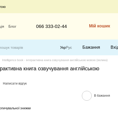
тою
066 333-02-44
Мій кошик
ція
Блог
Бажання
Вхі
Укр
Рус
Intelligence book - інтерактивна книга озвучування англійською мовою (велика)
нтерактивна книга озвучування англійською
Написати відгук
В бажання
опичувальної знижки