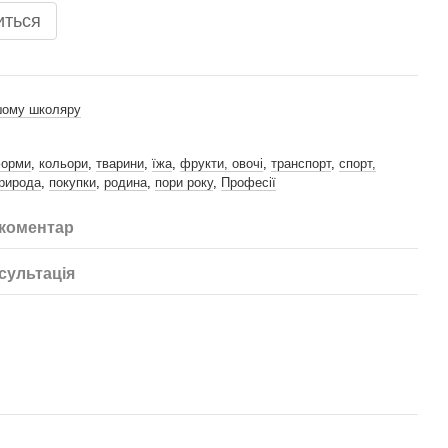
иться
ому школяру
орми
,
кольори
,
тварини
,
їжа
,
фрукти, овочі
,
транспорт
,
спорт,
природа
,
покупки
,
родина
,
пори року
,
Професії
 коментар
сультація