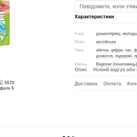
Повідомити, коли з'яв
Характеристики
Кому
дошколярику
,
молодш
Мова
англійська
Тема
абетка
,
цифри
,
час
,
ф
дозвілля
,
подорожі, 
Рівень
Beginner (початківець)
Опис
Новий відгук або
Доставка
Оплата
Кон