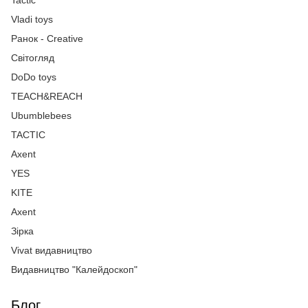
Tactic
Vladi toys
Ранок - Creative
Світогляд
DoDo toys
TEACH&REACH
Ubumblebees
TACTIC
Axent
YES
KITE
Axent
Зірка
Vivat видавництво
Видавництво "Калейдоскоп"
Блог