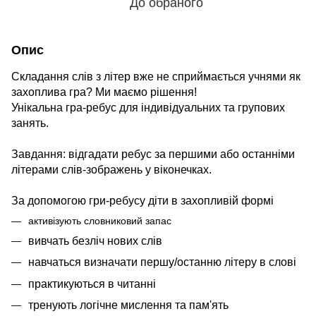
До обраного
Опис
Складання слів з літер вже не сприймається учнями як
захоплива гра? Ми маємо рішення!
Унікальна гра-ребус для індивідуальних та групових
занять.
Завдання: відгадати ребус за першими або останніми
літерами слів-зображень у віконечках.
За допомогою гри-ребусу діти в захопливій формі
активізують словниковий запас
вивчать безліч нових слів
навчаться визначати першу/останню літеру в слові
практикуються в читанні
тренують логічне мислення та пам'ять