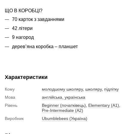
ЩО В КОРОБЦІ?
70 карток з завданнями
42 літери
9 нагород
дерев’яна коробка – планшет
Характеристики
Кому
молодшому школяру
,
школяру
,
підлітку
Мова
англійська, українська
Рівень
Beginner (початківець)
,
Elementary (A1)
,
Pre-Intermediate (A2)
Виробник
Ubumblebees (Україна)