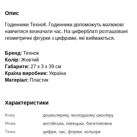
Опис
Годинники ТехноК. Годинники допоможуть малюкові
навчитися визначати час. На циферблаті розташовані
геометричні фігурки з цифрами, які виймаються.
Бренд:
Технок
Колір:
Жовтий
Габарити:
27 x 3 x 39 см
Країна виробник:
Україна
Матеріал:
Пластик
Характеристики
Кому
дошколярику
,
молодшому школяру
Мова
англійська
,
німецька
,
багатомовна
Тема
цифри
,
час
,
форми
,
кольори