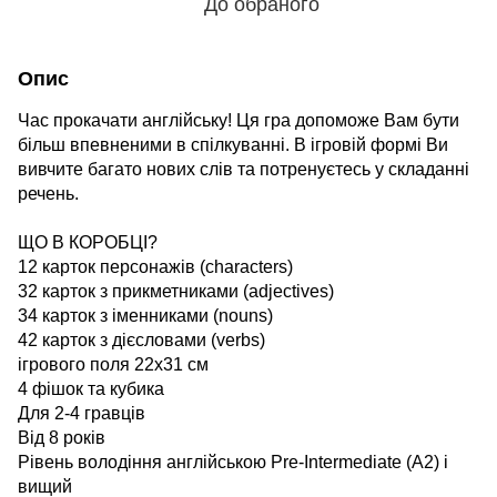
До обраного
Опис
Час прокачати англійську! Ця гра допоможе Вам бути
більш впевненими в спілкуванні. В ігровій формі Ви
вивчите багато нових слів та потренуєтесь у складанні
речень.
ЩО В КОРОБЦІ?
12 карток персонажів (characters)
32 карток з прикметниками (adjectives)
34 карток з іменниками (nouns)
42 карток з дієсловами (verbs)
ігрового поля 22х31 см
4 фішок та кубика
Для 2-4 гравців
Від 8 років
Рівень володіння англійською Pre-Intermediate (A2) і
вищий