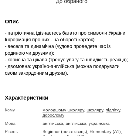
До обраного
Опис
- патріотична (дізнаєтесь багато про символи України.
Інформація про них - на обороті карток);
- весела та динамічна (чудово проведете час із
родиною чи друзями);
- корисна та цікава (тренує увагу та швидкість реакції);
- двомовна: україно-англійська (можна подарувати
своїм закордонним друзям).
Характеристики
Кому
молодшому школяру
,
школяру
,
підлітку
,
дорослому
Мова
англійська
,
англійська, українська
Рівень
Beginner (початківець)
,
Elementary (A1)
,