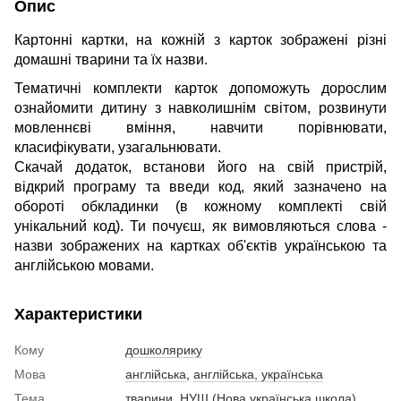
Опис
Картонні картки, на кожній з карток зображені різні
домашні тварини та їх назви.
Тематичні комплекти карток допоможуть дорослим
ознайомити дитину з навколишнім світом, розвинути
мовленнєві вміння, навчити порівнювати,
класифікувати, узагальнювати.
Скачай додаток, встанови його на свій пристрій,
відкрий програму та введи код, який зазначено на
обороті обкладинки (в кожному комплекті свій
унікальний код). Ти почуєш, як вимовляються слова -
назви зображених на картках об'єктів українською та
англійською мовами.
Характеристики
Кому
дошколярику
Мова
англійська
,
англійська, українська
Тема
тварини
,
НУШ (Нова українська школа)