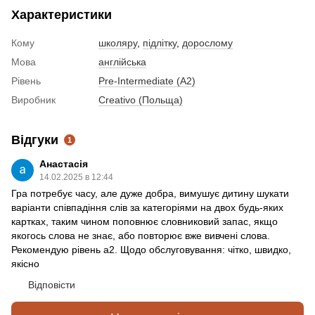
Характеристики
Кому
школяру
,
підлітку
,
дорослому
Мова
англійська
Рівень
Pre-Intermediate (A2)
Виробник
Creativo (Польща)
Відгуки
1
Анастасія
14.02.2025 в 12:44
Гра потребує часу, але дуже добра, вимушує дитину шукати
варіанти співпадіння слів за категоріями на двох будь-яких
картках, таким чином поповнює словниковий запас, якщо
якогось слова не знає, або повторює вже вивчені слова.
Рекомендую рівень а2. Щодо обслуговування: чітко, швидко,
якісно
Відповісти