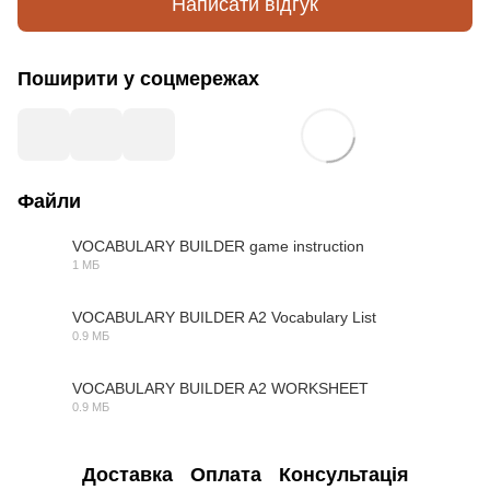
Написати відгук
Поширити у соцмережах
Файли
VOCABULARY BUILDER game instruction
1 МБ
PDF
VOCABULARY BUILDER A2 Vocabulary List
0.9 МБ
PDF
VOCABULARY BUILDER A2 WORKSHEET
0.9 МБ
PDF
Доставка
Оплата
Консультація