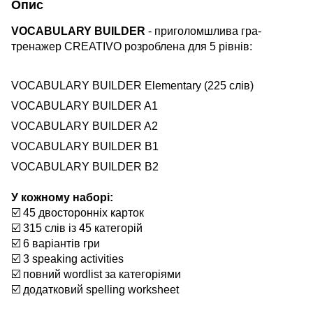
Опис
VOCABULARY BUILDER
- приголомшлива гра-
тренажер CREATIVO розроблена для 5 рівнів:
VOCABULARY BUILDER Elementary (225 слів)
VOCABULARY BUILDER A1
VOCABULARY BUILDER A2
VOCABULARY BUILDER B1
VOCABULARY BUILDER B2
⠀
У кожному наборі:
☑️ 45 двосторонніх карток
☑️ 315 слів із 45 категорій
☑️ 6 варіантів гри
☑️ 3 speaking activities
☑️ повний wordlist за категоріями
☑️ додатковий spelling worksheet