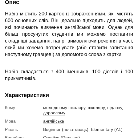
Опис
Набір містить 200 карток із зображеннями, які містять
600 основних слів. Він ідеально підходить для людей,
які починають вивчення англійської мови. Однак для
більш просунутих студентів ми можемо поставити
складніші завдання, напр. вимовляючи речення в часі,
який ми хочемо потренувати (або ставити запитання
наступному гравцеві) за допомогою слова з картки.
Набір складається з 400 іменників, 100 дієслів і 100
прикметників.
Характеристики
Кому
молодшому школяру
,
школяру
,
підлітку
,
дорослому
Мова
англійська
Рівень
Beginner (початківець)
,
Elementary (A1)
Виробник
Creativo (Польща)