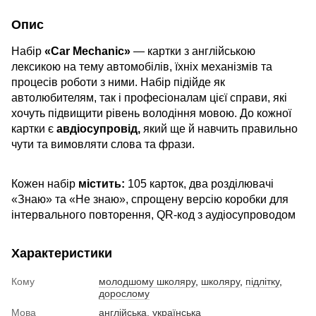
Опис
Набір
«Car Mechanic»
— картки з англійською
лексикою на тему автомобілів, їхніх механізмів та
процесів роботи з ними. Набір підійде як
автолюбителям, так і професіоналам цієї справи, які
хочуть підвищити рівень володіння мовою. До кожної
картки є
авдіосупровід,
який ще й навчить правильно
чути та вимовляти слова та фрази.
Кожен набір
містить:
105 карток, два розділювачі
«Знаю» та «Не знаю», спрощену версію коробки для
інтервального повторення, QR-код з аудіосупроводом
Характеристики
Кому
молодшому школяру
,
школяру
,
підлітку
,
дорослому
Мова
англійська, українська