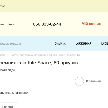
тою
066 333-02-44
Мій кошик
ція
Блог
Бажання
Вхі
Укр
Рус
ярія
Картки для запису іноземних слів Kite Space, 80 аркушів
земних слів Kite Space, 80 аркушів
сати відгук
В бажання
опичувальної знижки
 швидко