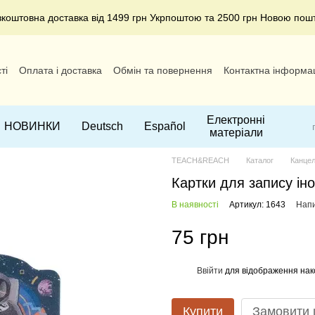
зкоштовна доставка від 1499 грн Укрпоштою та 2500 грн Новою пош
ті
Оплата і доставка
Обмін та повернення
Контактна інформа
Електронні
НОВИНКИ
Deutsch
Español
матеріали
TEACH&REACH
Каталог
Канцел
Картки для запису іно
В наявності
Артикул: 1643
Напи
75 грн
Ввійти
для відображення нак
%
Купити
Замовити