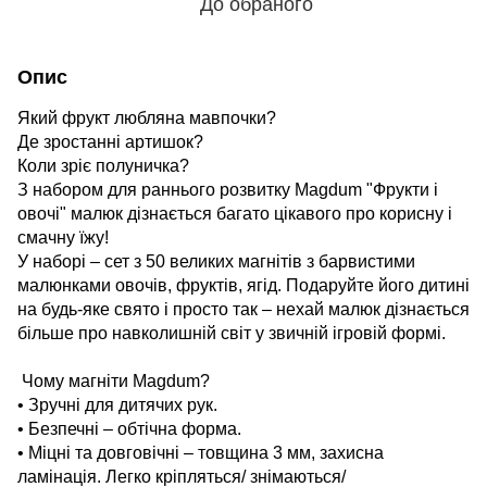
До обраного
Опис
Який фрукт любляна мавпочки?
Де зростанні артишок?
Коли зріє полуничка?
З набором для раннього розвитку Magdum "Фрукти і
овочі" малюк дізнається багато цікавого про корисну і
смачну їжу!
У наборі – сет з 50 великих магнітів з барвистими
малюнками овочів, фруктів, ягід. Подаруйте його дитині
на будь-яке свято і просто так – нехай малюк дізнається
більше про навколишній світ у звичній ігровій формі.
Чому магніти Magdum?
• Зручні для дитячих рук.
• Безпечні – обтічна форма.
• Міцні та довговічні – товщина 3 мм, захисна
ламінація. Легко кріпляться/ знімаються/