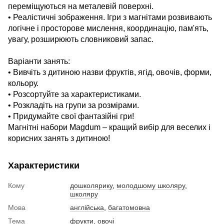
переміщуються на металевій поверхні.
• Реалістичні зображення. Ігри з магнітами розвивають
логічне і просторове мислення, координацію, пам'ять,
увагу, розширюють словниковий запас.
Варіанти занять:
• Вивчіть з дитиною назви фруктів, ягід, овочів, форми,
кольору.
• Розсортуйте за характеристиками.
• Розкладіть на групи за розмірами.
• Придумайте свої фантазійні гри!
Магнітні набори Magdum – кращий вибір для веселих і
корисних занять з дитиною!
Характеристики
Кому
дошколярику
,
молодшому школяру
,
школяру
Мова
англійська
,
багатомовна
Тема
фрукти, овочі