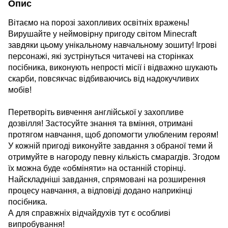
Опис
Вітаємо на порозі захопливих освітніх вражень!
Вирушайте у неймовірну пригоду світом Minecraft
завдяки цьому унікальному навчальному зошиту! Ігрові
персонажі, які зустрінуться читачеві на сторінках
посібника, виконують непрості місії і відважно шукають
скарби, повсякчас відбиваючись від надокучливих
мобів!
Перетворіть вивчення англійської у захопливе
дозвілля! Застосуйте знання та вміння, отримані
протягом навчання, щоб допомогти улюбленим героям!
У кожній пригоді виконуйте завдання з обраної теми й
отримуйте в нагороду певну кількість смарагдів. Згодом
їх можна буде «обміняти» на останній сторінці.
Найскладніші завдання, спрямовані на розширення
процесу навчання, а відповіді додано наприкінці
посібника.
А для справжніх відчайдухів тут є особливі
випробування!