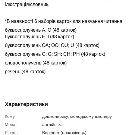
ілюстрація/словник.
*В наявності 6 наборів карток для навчання читання
буквосполучень A, O (48 карток)
буквосполучень E; I (48 карток)
буквосполучень OA; OO; OU; U (48 карток)
буквосполучень C; G; SH; CH; PH (48 карток)
словосполучень (48 карток)
речень (48 карток)
Характеристики
Кому
дошколярику
,
молодшому школяру
Мова
англійська
Рівень
Beginner (початківець)