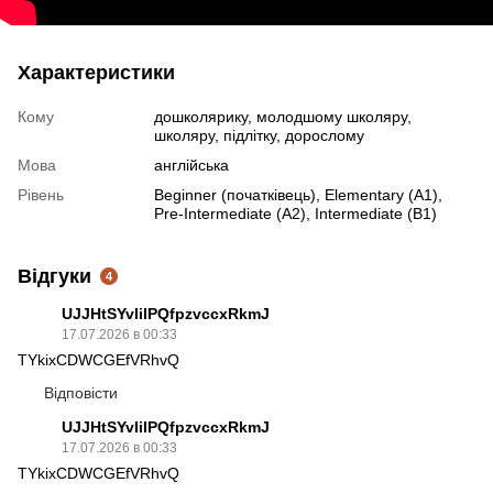
Характеристики
Кому
дошколярику, молодшому школяру,
школяру, підлітку, дорослому
Мова
англійська
Рівень
Beginner (початківець), Elementary (A1),
Pre-Intermediate (A2), Intermediate (B1)
Відгуки
4
UJJHtSYvIiIPQfpzvccxRkmJ
17.07.2026 в 00:33
TYkixCDWCGEfVRhvQ
Відповісти
UJJHtSYvIiIPQfpzvccxRkmJ
17.07.2026 в 00:33
TYkixCDWCGEfVRhvQ