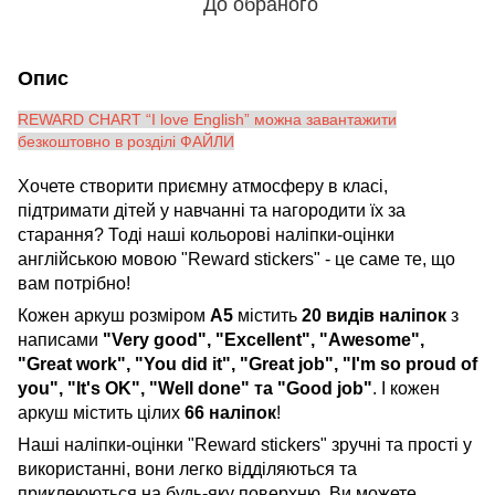
До обраного
Опис
REWARD CHART “I love English” можна завантажити
безкоштовно в розділі ФАЙЛИ
Хочете створити приємну атмосферу в класі,
підтримати дітей у навчанні та нагородити їх за
старання? Тоді наші кольорові наліпки-оцінки
англійською мовою "Reward stickers" - це саме те, що
вам потрібно!
Кожен аркуш розміром
А5
містить
20 видів наліпок
з
написами
"Very good", "Excellent", "Awesome",
"Great work", "You did it", "Great job", "I'm so proud of
you", "It's OK", "Well done" та "Good job"
. І кожен
аркуш містить цілих
66 наліпок
!
Наші наліпки-оцінки "Reward stickers" зручні та прості у
використанні, вони легко відділяються та
приклеюються на будь-яку поверхню. Ви можете