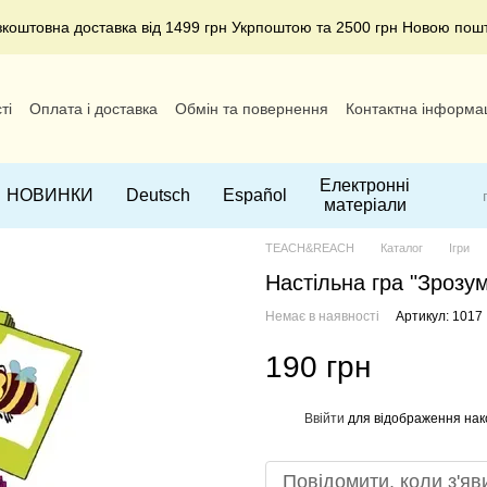
зкоштовна доставка від 1499 грн Укрпоштою та 2500 грн Новою пош
ті
Оплата і доставка
Обмін та повернення
Контактна інформа
Електронні
НОВИНКИ
Deutsch
Español
матеріали
TEACH&REACH
Каталог
Ігри
Настільна гра "Зрозу
Немає в наявності
Артикул: 1017
190 грн
Ввійти
для відображення нак
%
Повідомити, коли з'яв