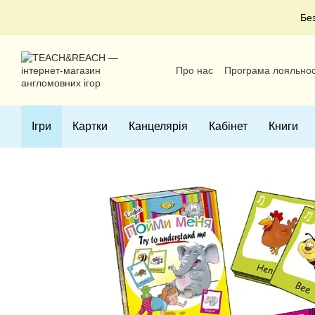
Перейти до основного контенту
Бе
Про нас
Програма лояльнос
Угода користувача
Ігри
Картки
Канцелярія
Кабінет
Книги