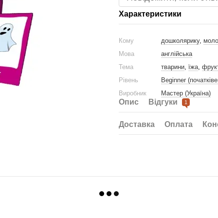
Характеристики
Кому
дошколярику
,
мол
Мова
англійська
Тема
тварини
,
їжа
,
фрукт
Рівень
Beginner (початківе
Виробник
Мастер (Україна)
Опис
Відгуки
1
Доставка
Оплата
Кон