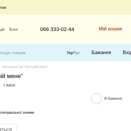
тою
066 333-02-44
Мій кошик
ція
Блог
Бажання
Вхі
Укр
Рус
Настільна гра "Зрозумій мене"
мій мене"
1 відгук
В бажання
опичувальної знижки
иться