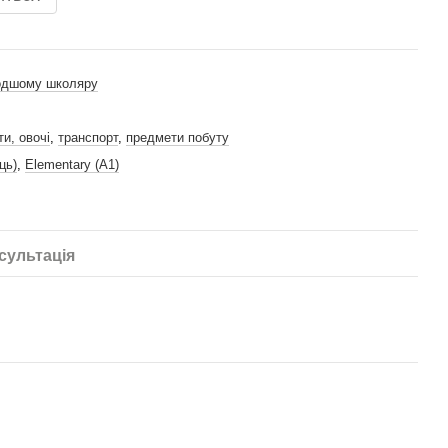
одшому школяру
и, овочі
,
транспорт
,
предмети побуту
ць)
,
Elementary (A1)
сультація