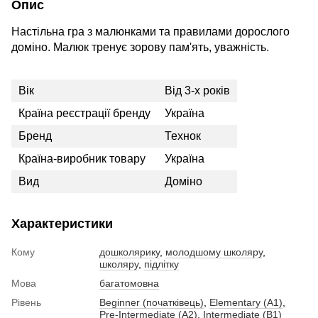
Опис
Настільна гра з малюнками та правилами дорослого
доміно. Малюк тренує зорову пам'ять, уважність.
Вік
Від 3-х років
Країна реєстрації бренду
Україна
Бренд
Технок
Країна-виробник товару
Україна
Вид
Доміно
Характеристики
Кому
дошколярику
,
молодшому школяру
,
школяру
,
підлітку
Мова
багатомовна
Рівень
Beginner (початківець)
,
Elementary (A1)
,
Pre-Intermediate (A2)
,
Intermediate (B1)