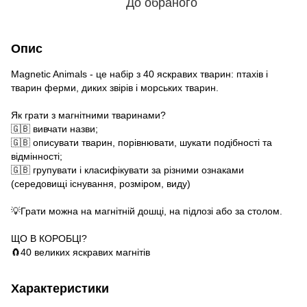
До обраного
Опис
Magnetic Animals - це набір з 40 яскравих тварин: птахів і
тварин ферми, диких звірів і морських тварин.
Як грати з магнітними тваринами?
🇬🇧 вивчати назви;
🇬🇧 описувати тварин, порівнювати, шукати подібності та
відмінності;
🇬🇧 групувати і класифікувати за різними ознаками
(середовищі існування, розміром, виду)
💡Грати можна на магнітній дошці, на підлозі або за столом.
ЩО В КОРОБЦІ?
🧲40 великих яскравих магнітів
Характеристики