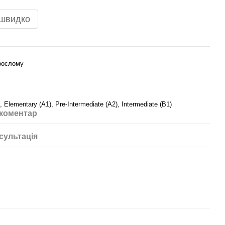
 швидко
орослому
, Elementary (A1), Pre-Intermediate (A2), Intermediate (B1)
 коментар
сультація