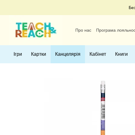
Перейти до основного контенту
Бе
Про нас
Програма лояльнос
Угода користувача
Ігри
Картки
Канцелярія
Кабінет
Книги