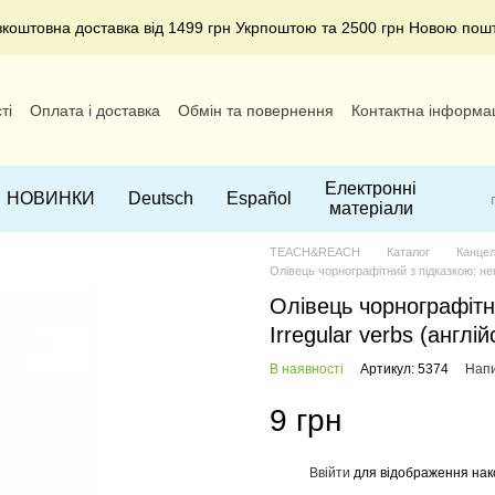
зкоштовна доставка від 1499 грн Укрпоштою та 2500 грн Новою пош
ті
Оплата і доставка
Обмін та повернення
Контактна інформа
Електронні
НОВИНКИ
Deutsch
Español
матеріали
TEACH&REACH
Каталог
Канцел
Олівець чорнографітний з підказкою: неп
Олівець чорнографітн
Irregular verbs (англій
В наявності
Артикул: 5374
Напи
9 грн
Ввійти
для відображення нак
%