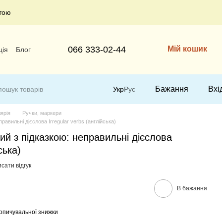
тою
066 333-02-44
Мій кошик
ція
Блог
Бажання
Вхі
Укр
Рус
ярія
Ручки, маркери
равильні дієслова Irregular verbs (англійська)
ий з підказкою: неправильні дієслова
ська)
сати відгук
В бажання
опичувальної знижки