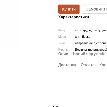
Купити
Замовити
Характеристики
Кому
школяру, підлітку, д
Мова
англійська
Тема
неправильні дієслова
Рівень
Beginner (початківець)
Опис
Новий відгук або
Доставка
Оплата
Кон