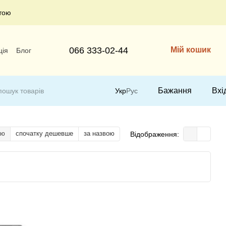
тою
066 333-02-44
Мій кошик
ція
Блог
Бажання
Вхі
Укр
Рус
тю
спочатку дешевше
за назвою
Відображення: