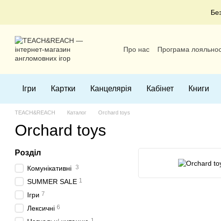
Перейти до основного контенту
Бе
Про нас
Програма лояльнос
Угода користувача
Ігри
Картки
Канцелярія
Кабінет
Книги
TEACH&REACH
Каталог
Orchard toys
Orchard toys
Розділ
3
Комунікативні
1
SUMMER SALE
7
Ігри
6
Лексичні
1