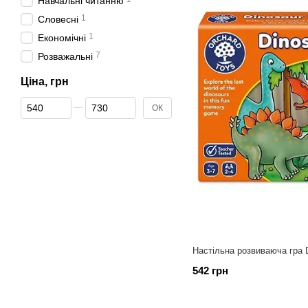
Навчальні читанню
1
Словесні
1
Економічні
7
Розважальні
Ціна, грн
Від Ціна, грн
До Ціна, грн
ОК
Настільна розвиваюча гра 
542 грн