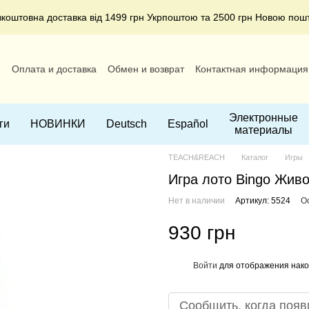
зкоштовна доставка від 1499 грн Укрпоштою та 2500 грн Новою пош
и
Оплата и доставка
Обмен и возврат
Контактная информация
ние
Электронные
ги
НОВИНКИ
Deutsch
Español
материалы
TEACH&REACH
Каталог
Игры
Игра лото Bingo Живо
Нет в наличии
Артикул: 5524
О
930 грн
Войти
для отображения нако
%
Сообщить, когда появ