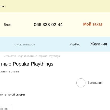
тою
066 333-02-44
Мой заказ
Блог
Желания
Укр
Рус
Игра лото Bingo Животные Popular Playthings
тные Popular Playthings
ставить отзыв
В желания
пительной скидки
ится