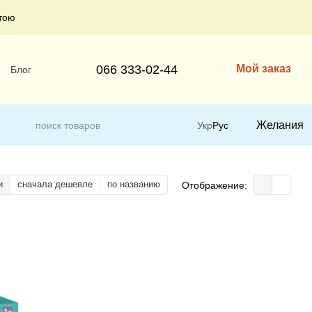
тою
066 333-02-44
Мой заказ
Блог
Желания
Укр
Рус
и
сначала дешевле
по названию
Отображение: