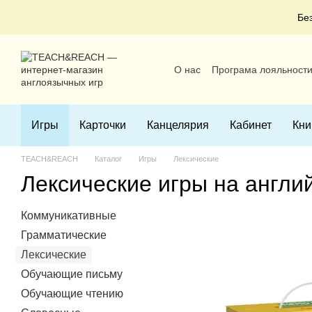
Перейти к основному контенту
Бе
О нас
Програма лояльност
Пользовательское соглаше
Игры
Карточки
Канцелярия
Кабинет
Кни
TEACH&REACH
Каталог
Игры
Лексические
Лексические игры на англи
Коммуникативные
Грамматические
Лексические
Обучающие письму
Обучающие чтению