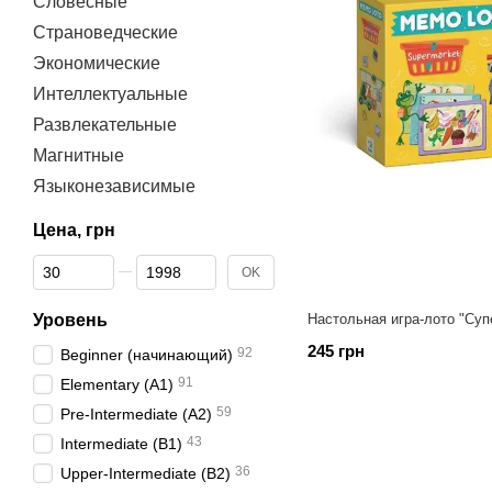
Словесные
Страноведческие
Экономические
Интеллектуальные
Развлекательные
Магнитные
Языконезависимые
Цена, грн
От Цена, грн
До Цена, грн
OK
Уровень
Настольная игра-лото "Суп
245 грн
92
Beginner (начинающий)
91
Elementary (A1)
59
Pre-Intermediate (A2)
43
Intermediate (B1)
36
Upper-Intermediate (B2)