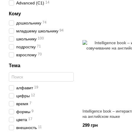
14
Advanced (C1)
Кому
74
дошкольнику
94
младшему школьнику
100
школьнику
71
подростку
70
взрослому
Тема
19
алфавит
12
цифры
7
время
9
Intelligence book – интерак
формы
на английском языке
17
цвета
299 грн
11
внешность