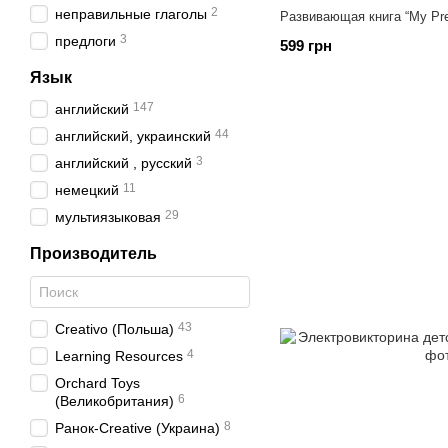
2
неправильные глаголы
Развивающая книга “My Pre
3
предлоги
599 грн
Язык
147
английский
44
английский, украинский
3
английский , русский
11
немецкий
29
мультиязыковая
Производитель
43
Creativo (Польша)
4
Learning Resources
Orchard Toys
6
(Великобритания)
8
Ранок-Creative (Украина)