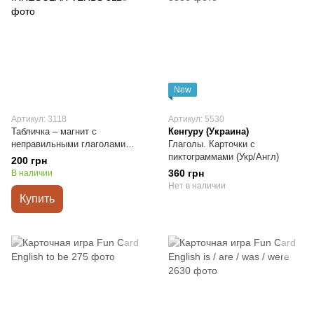
New
Артикул: 3118
Артикул: 5530
Табличка – магнит с
Кенгуру (Украина)
неправильными глаголами
Глаголы. Карточки с
IRREGULAR VERBS
пиктограммами (Укр/Англ)
200 грн
360 грн
В наличии
Нет в наличии
Купить