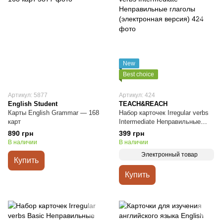
New
Best choice
Артикул: 5877
Артикул: 424
English Student
TEACH&REACH
Карты English Grammar — 168
Набор карточек Irregular verbs
карт
Intermediate Неправильные
глаголы (электронная версия)
890 грн
399 грн
В наличии
В наличии
Электронный товар
Купить
Купить