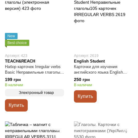
New
Best choice
Артикул: 423
Артикул: 2619
TEACH&REACH
English Student
Набор карточек Irregular verbs
Карточки для изучения
Basic Неправильные глаголы
английского языка English
(электронная версия)
Student Неправильные
199 грн
250 грн
глаголы105 карточек
В наличии
В наличии
IRREGULAR VERBS
Электронный товар
Купить
Купить