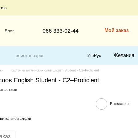
тою
066 333-02-44
Мой заказ
Блог
Желания
Укр
Рус
чки
Карточки английских слов English Student - C2–Proficient
лов English Student - C2–Proficient
ить отзыв
В желания
пительной скидки
аказ