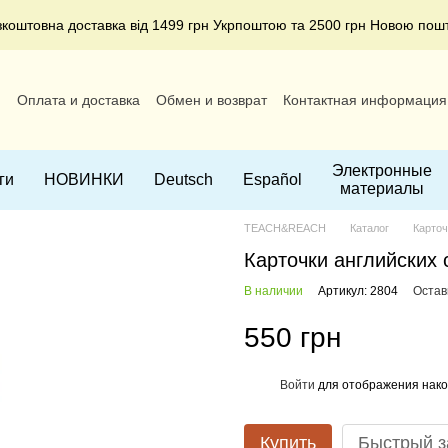
зкоштовна доставка від 1499 грн Укрпоштою та 2500 грн Новою пош
и
Оплата и доставка
Обмен и возврат
Контактная информация
ние
Электронные
ги
НОВИНКИ
Deutsch
Español
материалы
TEACH&REACH
Каталог
Карто
Карточки английских с
В наличии
Артикул: 2804
Остав
550 грн
Войти
для отображения нако
%
Купить
Быстрый з