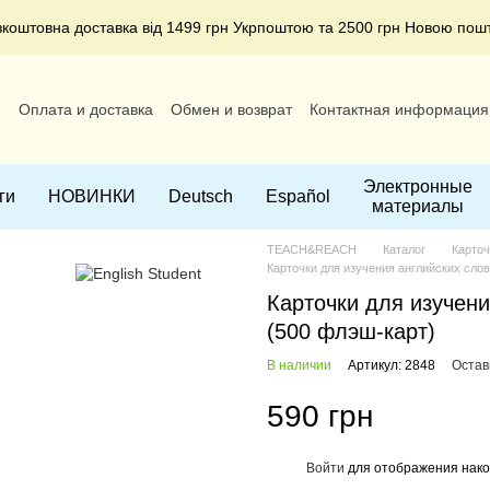
зкоштовна доставка від 1499 грн Укрпоштою та 2500 грн Новою пош
и
Оплата и доставка
Обмен и возврат
Контактная информация
ние
Электронные
ги
НОВИНКИ
Deutsch
Español
материалы
TEACH&REACH
Каталог
Карто
Карточки для изучения английских слов. 
Карточки для изучения
(500 флэш-карт)
В наличии
Артикул: 2848
Остав
590 грн
Войти
для отображения нако
%