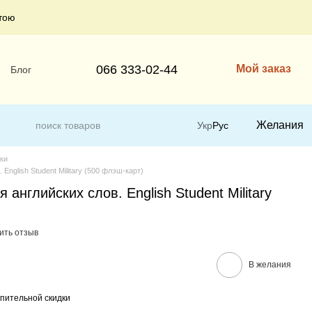
тою
066 333-02-44
Мой заказ
Блог
Желания
Укр
Рус
чки
English Student Military (500 флэш-карт)
 английских слов. English Student Military
ить отзыв
В желания
пительной скидки