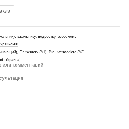
аказ
кольнику
,
школьнику
,
подростку
,
взрослому
украинский
чинающий)
,
Elementary (A1)
,
Pre-Intermediate (A2)
nt (Украина)
 или комментарий
сультация