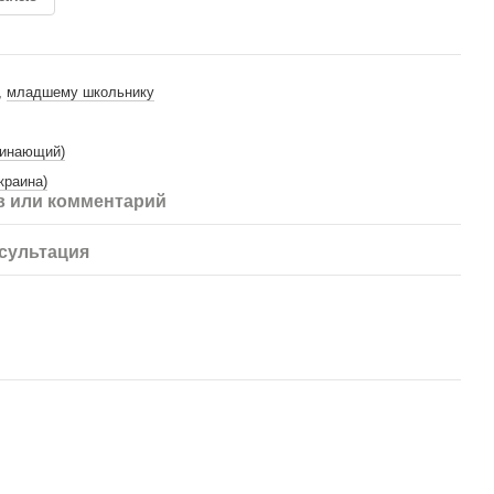
,
младшему школьнику
чинающий)
краина)
 или комментарий
сультация