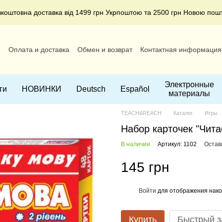
зкоштовна доставка від 1499 грн Укрпоштою та 2500 грн Новою пош
и
Оплата и доставка
Обмен и возврат
Контактная информация
ние
Электронные
ги
НОВИНКИ
Deutsch
Español
материалы
TEACH&REACH
Каталог
Игры
Набор карточек "Чита
В наличии
Артикул: 1102
Остав
145 грн
Войти
для отображения нако
%
Купить
Быстрый з