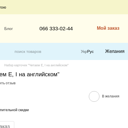
тою
066 333-02-44
Мой заказ
Блог
Желания
Укр
Рус
Набор карточек "Читаем E, I на английском"
ем E, I на английском"
ить отзыв
В желания
пительной скидки
аказ