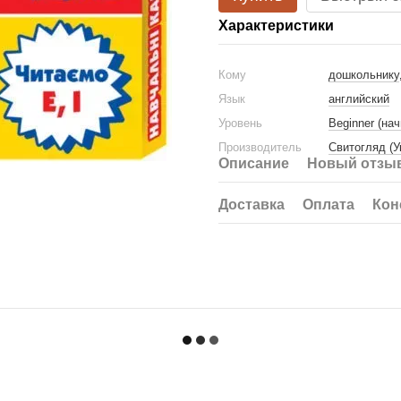
Характеристики
Кому
дошкольнику
Язык
английский
Уровень
Beginner (на
Производитель
Свитогляд (У
Описание
Новый отзыв
Доставка
Оплата
Кон