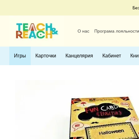
Перейти к основному контенту
Бе
О нас
Програма лояльност
Пользовательское соглаше
Игры
Карточки
Канцелярия
Кабинет
Кни