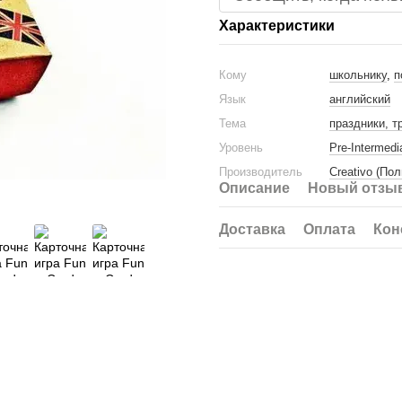
Характеристики
Кому
школьнику
,
п
Язык
английский
Тема
праздники, т
Уровень
Pre-Intermedi
Производитель
Creativo (По
Описание
Новый отзыв
Доставка
Оплата
Кон