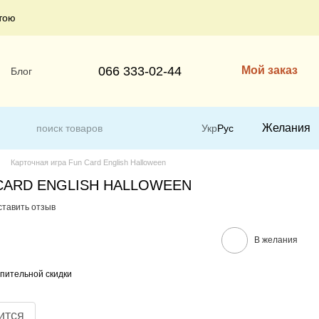
тою
066 333-02-44
Мой заказ
Блог
Желания
Укр
Рус
Карточная игра Fun Card English Halloween
N CARD ENGLISH HALLOWEEN
ставить отзыв
В желания
пительной скидки
ится