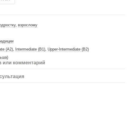
одростку
,
взрослому
радиции
ate (A2)
,
Intermediate (B1)
,
Upper-Intermediate (B2)
льша)
 или комментарий
сультация