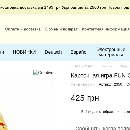
зкоштовна доставка від 1499 грн Укрпоштою та 2500 грн Новою пош
и
Оплата и доставка
Обмен и возврат
Контактная информация
ние
Электронные
ги
НОВИНКИ
Deutsch
Español
материалы
TEACH&REACH
Каталог
Игры
Карточная игра FU
Нет в наличии
Артикул: 2350
О
425 грн
Войти
для отображения нако
%
Сообщить, когда появ