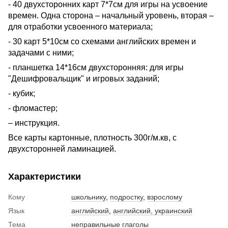
- 40 двухсторонних карт 7*7см для игры на усвоение
времен. Одна сторона – начальный уровень, вторая –
для отработки усвоенного материала;
- 30 карт 5*10см со схемами английских времен и
задачами с ними;
- планшетка 14*16см двухсторонняя: для игры
"Дешифровальщик" и игровых заданий;
- кубик;
- фломастер;
– инструкция.
Все карты картонные, плотность 300г/м.кв, с
двухсторонней ламинацией.
Характеристики
Кому
школьнику
,
подростку
,
взрослому
Язык
английский
,
английский, украинский
Тема
неправильные глаголы