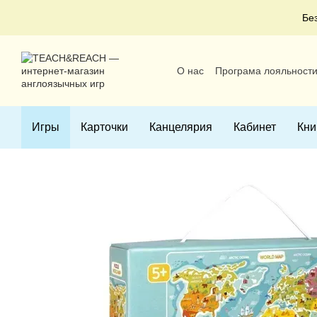
Перейти к основному контенту
Бе
О нас
Програма лояльност
Пользовательское соглаше
Игры
Карточки
Канцелярия
Кабинет
Кни