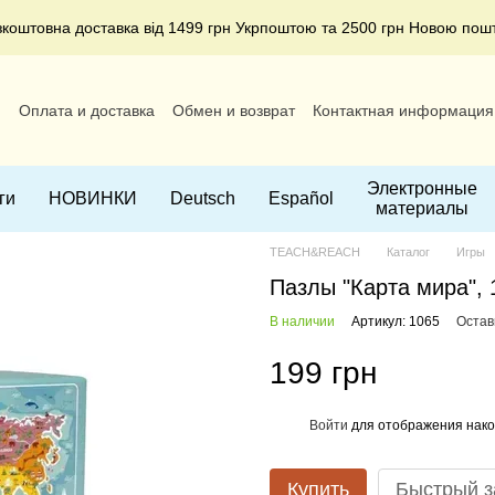
зкоштовна доставка від 1499 грн Укрпоштою та 2500 грн Новою пош
и
Оплата и доставка
Обмен и возврат
Контактная информация
ние
Электронные
ги
НОВИНКИ
Deutsch
Español
материалы
TEACH&REACH
Каталог
Игры
Пазлы "Карта мира", 
В наличии
Артикул: 1065
Остав
199 грн
Войти
для отображения нако
%
Купить
Быстрый з