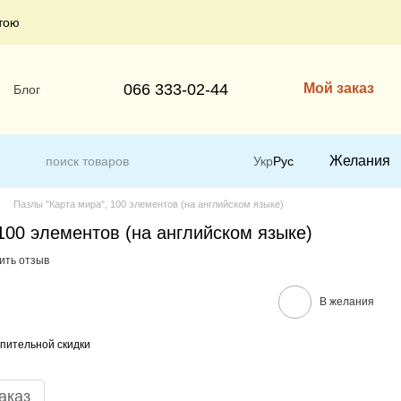
тою
066 333-02-44
Мой заказ
Блог
Желания
Укр
Рус
Пазлы "Карта мира", 100 элементов (на английском языке)
100 элементов (на английском языке)
ить отзыв
В желания
пительной скидки
аказ