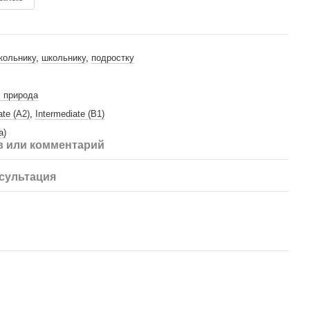
кольнику
,
школьнику
,
подростку
, природа
ate (A2)
,
Intermediate (B1)
а)
 или комментарий
сультация