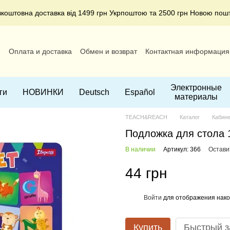
зкоштовна доставка від 1499 грн Укрпоштою та 2500 грн Новою пош
и
Оплата и доставка
Обмен и возврат
Контактная информация
ние
Электронные
ги
НОВИНКИ
Deutsch
Español
материалы
TEACH&REACH
Каталог
Кабин
Подложка для стола 1
В наличии
Артикул: 366
Остави
44 грн
Войти
для отображения нако
%
Купить
Быстрый з