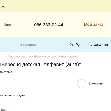
тою
066 333-02-44
Мой заказ
Блог
Желания
Укр
Рус
ет
Подложка для стола 1Вересня детская "Алфавит (англ)"
Вересня детская "Алфавит (англ)"
ть отзыв
В желания
пительной скидки
аказ