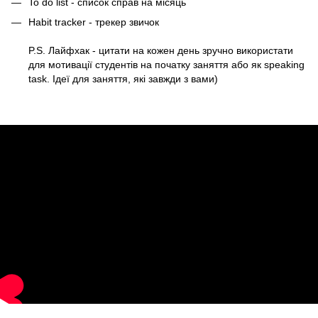
To do list - список справ на місяць
Habit tracker - трекер звичок
P.S. Лайфхак - цитати на кожен день зручно використати
для мотивації студентів на початку заняття або як speaking
task. Ідеї для заняття, які завжди з вами)