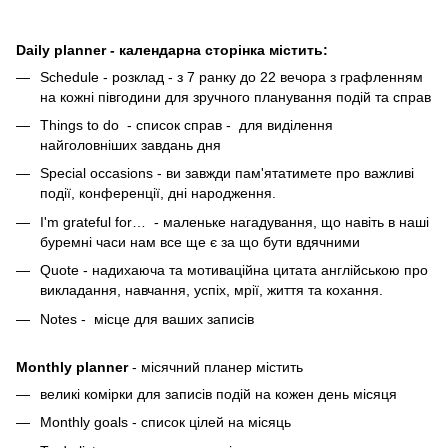
Daily planner - календарна сторінка містить:
Schedule - розклад - з 7 ранку до 22 вечора з графленням
на кожні півгодини для зручного планування подій та справ
Things to do - список справ - для виділення
найголовніших завдань дня
Special occasions - ви завжди пам'ятатимете про важливі
події, конференції, дні народження.
I'm grateful for… - маленьке нагадування, що навіть в наші
буремні часи нам все ще є за що бути вдячними
Quote - надихаюча та мотиваційна цитата англійською про
викладання, навчання, успіх, мрії, життя та кохання.
Notes - місце для ваших записів
Monthly planner
- місячний планер містить
великі комірки для записів подій на кожен день місяця
Monthly goals - список цілей на місяць