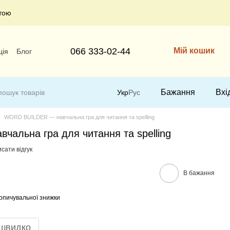
тою
066 333-02-44
Мій кошик
ція
Блог
Бажання
Вхі
Укр
Рус
WORD BUILDER — навчальна гра для читання та spelling
альна гра для читання та spelling
сати відгук
В бажання
опичувальної знижки
 швидко