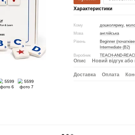
Характеристики
Кому
дошколярику
,
моло
Мова
англійська
Рівень
Beginner (початківе
Intermediate (B2)
Виробник
TEACH-AND-REAC
Опис
Новий відгук або
Доставка
Оплата
Кон