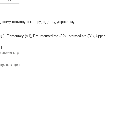
дшому школяру
,
школяру
,
підлітку
,
дорослому
ць)
,
Elementary (A1)
,
Pre-Intermediate (A2)
,
Intermediate (B1)
,
Upper-
H
 коментар
сультація