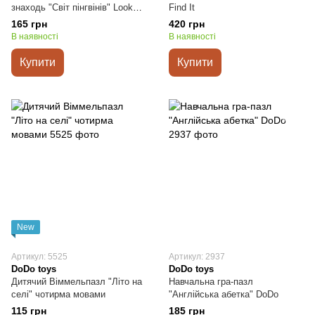
знаходь "Світ пінгвінів" Look
Find It
&Find (чотирма мовами)
165 грн
420 грн
В наявності
В наявності
Купити
Купити
New
Артикул: 5525
Артикул: 2937
DoDo toys
DoDo toys
Дитячий Віммельпазл "Літо на
Навчальна гра-пазл
селі" чотирма мовами
"Англійська абетка" DoDo
115 грн
185 грн