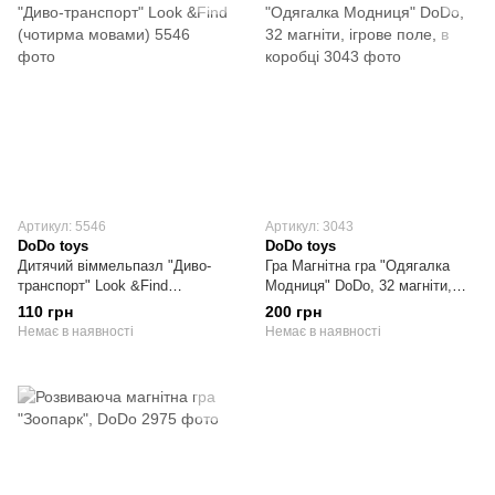
Артикул: 5546
Артикул: 3043
DoDo toys
DoDo toys
Дитячий віммельпазл "Диво-
Гра Магнітна гра "Одягалка
транспорт" Look &Find
Модниця" DoDo, 32 магніти,
(чотирма мовами)
ігрове поле, в коробці
110 грн
200 грн
Немає в наявності
Немає в наявності