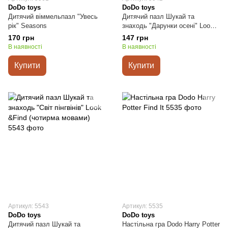
DoDo toys
DoDo toys
Дитячий віммельпазл "Увесь
Дитячий пазл Шукай та
рік" Seasons
знаходь "Дарунки осені" Look
&Find (чотирма мовами)
170 грн
147 грн
В наявності
В наявності
Купити
Купити
Артикул: 5543
Артикул: 5535
DoDo toys
DoDo toys
Дитячий пазл Шукай та
Настільна гра Dodo Harry Potter