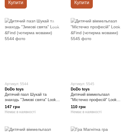
Купити
Купити
Артикул: 5544
Артикул: 5545
DoDo toys
DoDo toys
Дитячий пазл Шукай та
Дитячий віммельпазл
знаходь "Зимові свята" Look
"Містечко професій" Look
&Find (чотирма мовами)
&Find (чотирма мовами)
147 грн
110 грн
Немає в наявності
Немає в наявності