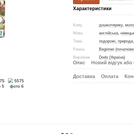
Характеристики
Кому
дошколярику
,
моло
Мова
англійська
,
німець
Тема
подорожі, природа
Рівень
Beginner (початківе
Виробник
Dodo (Україна)
Опис
Новий відгук або
Доставка
Оплата
Кон