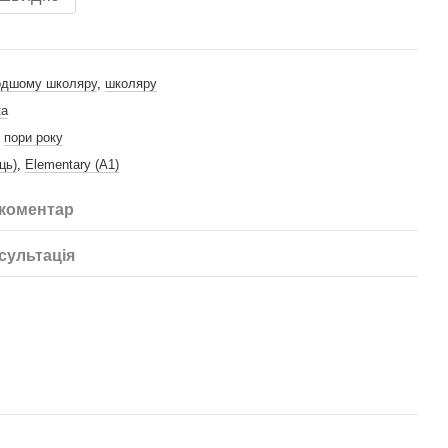
дшому школяру
,
школяру
ка
,
пори року
ць)
,
Elementary (A1)
 коментар
сультація