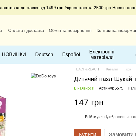
зкоштовна доставка від 1499 грн Укрпоштою та 2500 грн Новою пош
ті
Оплата і доставка
Обмін та повернення
Контактна інформа
Електронні
НОВИНКИ
Deutsch
Español
матеріали
TEACH&REACH
Каталог
Ігри
Дитячий пазл Шукай т
В наявності
Артикул: 5575
Напи
147 грн
Ввійти
для відображення нак
%
Купити
Замовити