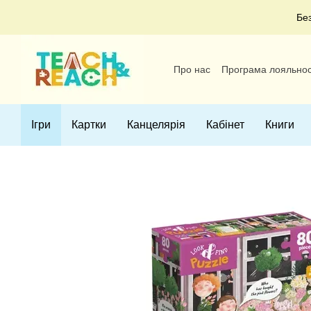
Перейти до основного контенту
Бе
Про нас
Програма лояльнос
Угода користувача
Ігри
Картки
Канцелярія
Кабінет
Книги