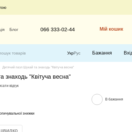
тою
066 333-02-44
Мій кошик
ція
Блог
Бажання
Вхі
Укр
Рус
Дитячий пазл Шукай та знаходь "Квітуча весна"
а знаходь "Квітуча весна"
сати відгук
В бажання
опичувальної знижки
 швидко