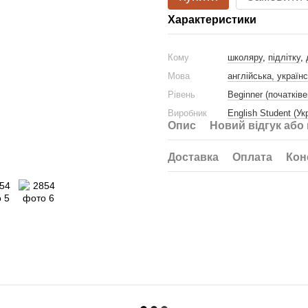
Характеристики
Кому
школяру
,
підлітку
,
Мова
англійська, україн
Рівень
Beginner (початківе
Виробник
English Student (Ук
Опис
Новий відгук або
Доставка
Оплата
Кон