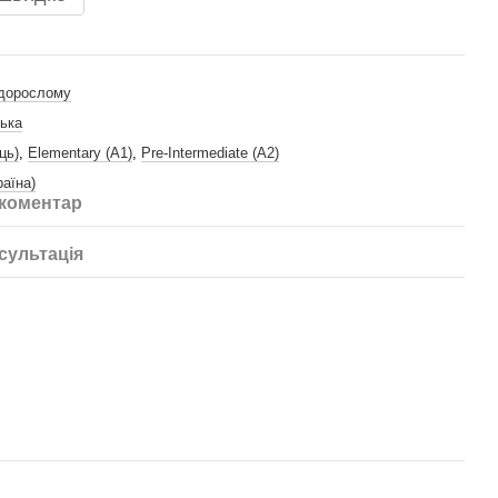
дорослому
ська
ць)
,
Elementary (A1)
,
Pre-Intermediate (A2)
раїна)
 коментар
сультація