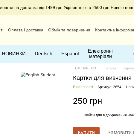
зкоштовна доставка від 1499 грн Укрпоштою та 2500 грн Новою пош
ті
Оплата і доставка
Обмін та повернення
Контактна інформа
Електронні
НОВИНКИ
Deutsch
Español
матеріали
TEACH&REACH
Каталог
Картки
Картки для вивчення E
В наявності
Артикул: 2854
Напи
250 грн
Ввійти
для відображення нак
%
Купити
Замовити