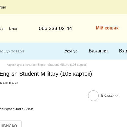
тою
066 333-02-44
Мій кошик
ція
Блог
Бажання
Вхі
Укр
Рус
Картки для вивчення English Student Military (105 карток)
nglish Student Military (105 карток)
сати відгук
В бажання
опичувальної знижки
 швидко