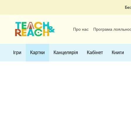
Перейти до основного контенту
Бе
Про нас
Програма лояльнос
Угода користувача
Ігри
Картки
Канцелярія
Кабінет
Книги